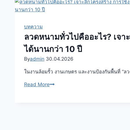
ขโมย
คือ
อะไร?
เจาะ
บทความ
ลึก
ลวดหนามทั่วไปคืออะไร? เจาะลึ
คุณสมบัติ
ได้นานกว่า 10 ปี
ประเภท
วิธี
By
admin
30.04.2026
เลือก
ในงานล้อมรั้ว งานเกษตร และงานป้องกันพื้นที่ “ล
ซื้อ
การ
ลวด
Read More
ติด
หนาม
ตั้ง
ทั่วไป
และ
คือ
การ
อะไร?
ใช้
เจาะ
งาน