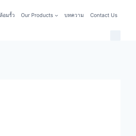
้อมรั้ว
Our Products
บทความ
Contact Us