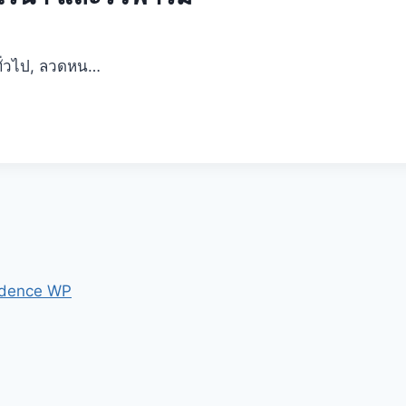
ทั่วไป, ลวดหน…
dence WP