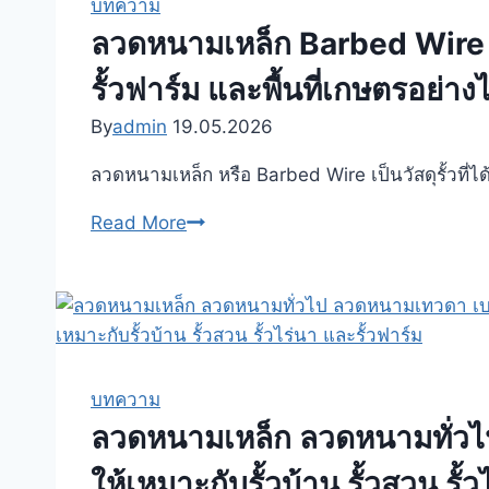
เทวดา
บทความ
คอก
เบอร์
ลวดหนามเหล็ก Barbed Wire ลว
สัตว์
12
รั้วฟาร์ม และพื้นที่เกษตรอย่าง
และ
เบอร์
กั้น
14
By
admin
19.05.2026
เขต
เลือก
พื้นที่
ลวดหนามเหล็ก หรือ Barbed Wire เป็นวัสดุรั้วที่ไ
อย่างไร
อย่างไร
ให้
ลวด
Read More
ให้
เหมาะ
หนาม
คุ้ม
กับ
เหล็ก
ค่า
งาน
Barbed
รั้ว
Wire
สวน
ลวด
ไร่
หนาม
บทความ
นา
เทวดา
ลวดหนามเหล็ก ลวดหนามทั่วไป
และ
คือ
ให้เหมาะกับรั้วบ้าน รั้วสวน รั้
พื้นที่
อะไร