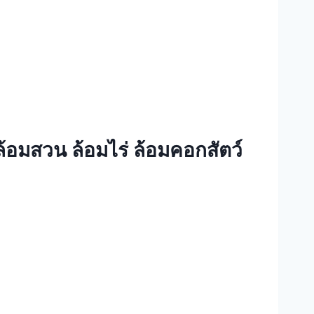
้อมสวน ล้อมไร่ ล้อมคอกสัตว์