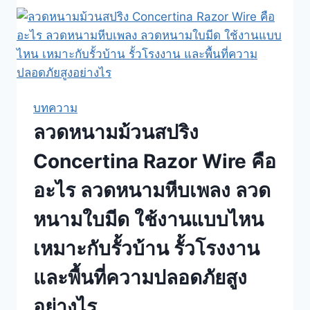
ม้วน
สปริง
คือ
อะไร
ของ
จริง
บทความ
เรื่อง
ลวดหนามม้วนสปริง
การ
ล้อม
Concertina Razor Wire คือ
รั้ว
อะไร ลวดหนามหีบเพลง ลวด
เพิ่ม
ความ
หนามใบมีด ใช้งานแบบไหน
ปลอดภัย
เหมาะกับรั้วบ้าน รั้วโรงงาน
ให้
บ้าน
และพื้นที่ความปลอดภัยสูง
โรงงาน
อย่างไร
โกดัง