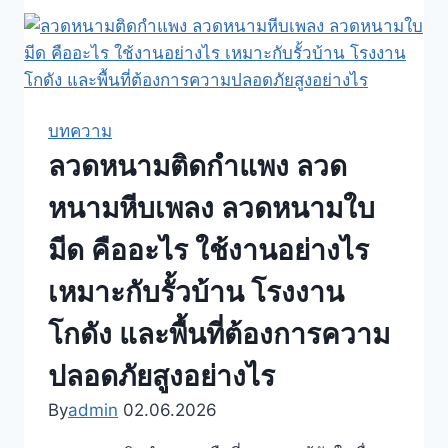
ล้อม
ที่ดิน
ลวด
หนาม
เทวดา
บทความ
เบอร์
ลวดหนามติดกำแพง ลวด
12
เบอร์
หนามหีบเพลง ลวดหนามใบ
14
มีด คืออะไร ใช้งานอย่างไร
เลือก
อย่างไร
เหมาะกับรั้วบ้าน โรงงาน
ให้
โกดัง และพื้นที่ต้องการความ
เหมาะ
กับ
ปลอดภัยสูงอย่างไร
งาน
By
admin
02.06.2026
รั้ว
สวน