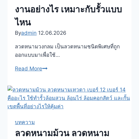
เพลง
งานอย่างไร เหมาะกับรั้วแบบ
ลวด
ไหน
หนาม
ใบ
By
admin
12.06.2026
มีด
ลวดหนามวงกลม เป็นลวดหนามชนิดพิเศษที่ถูก
ใช้
ออกแบบมาเพื่อใช้…
งาน
แบบ
ลวด
Read More
ไหน
หนาม
เหมาะ
วงกลม
กับ
คือ
รั้ว
อะไร
บ้าน
ลวด
รั้ว
หนาม
บทความ
โรงงาน
หีบ
ลวดหนามม้วน ลวดหนาม
และ
เพลง