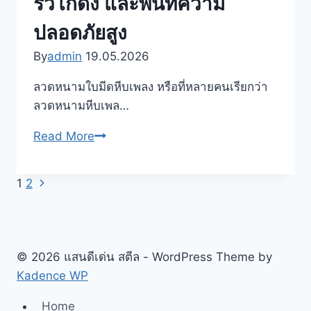
รั้วโกดัง และพื้นที่ความ
ใช้
งาน
ปลอดภัยสูง
อย่างไร
By
admin
19.05.2026
เหมาะ
กับ
ลวดหนามใบมีดหีบเพลง หรือที่หลายคนเรียกว่า
รั้ว
ลวดหนามหีบเพล…
บ้าน
โรงงาน
ลวด
Read More
โกดัง
หนาม
และ
ใบ
Next
Page
1
2
พื้นที่
มีด
Page
ต้องการ
หีบ
navigation
ความ
เพลง
ปลอดภัย
ลวด
© 2026 แสนดีเด่น สตีล - WordPress Theme by
สูง
หนาม
Kadence WP
อย่างไร
หีบ
เพลง
Home