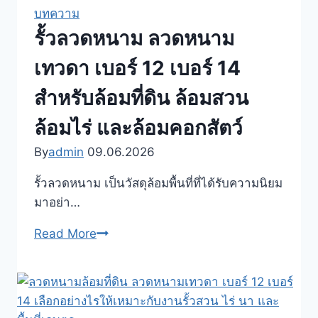
อะไร
บทความ
กั้น
ลวด
รั้วลวดหนาม ลวดหนาม
เขต
หนาม
พื้นที่
หีบ
เทวดา เบอร์ 12 เบอร์ 14
อย่างไร
เพลง
ให้
สำหรับล้อมที่ดิน ล้อมสวน
ลวด
คุ้ม
หนาม
ล้อมไร่ และล้อมคอกสัตว์
ค่า
ทหาร
By
admin
09.06.2026
BTO-
22
รั้วลวดหนาม เป็นวัสดุล้อมพื้นที่ที่ได้รับความนิยม
BTO-
มาอย่า…
26
รั้ว
Read More
เหมาะ
ลวด
กับ
หนาม
งาน
ลวด
รักษา
หนาม
ความ