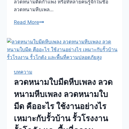
ลวดหนามติดกำแพง หรือที่หลายคนรู้จักในชื่อ
ไร่
ลวดหนามหีบเพล…
นา
และ
ลวด
Read More
พื้นที่
หนาม
เกษตร
ติด
กำแพง
ลวด
หนาม
หีบ
บทความ
เพลง
ลวดหนามใบมีดหีบเพลง ลวด
ลวด
หนาม
หนามหีบเพลง ลวดหนามใบ
ใบ
มีด คืออะไร ใช้งานอย่างไร
มีด
คือ
เหมาะกับรั้วบ้าน รั้วโรงงาน
อะไร