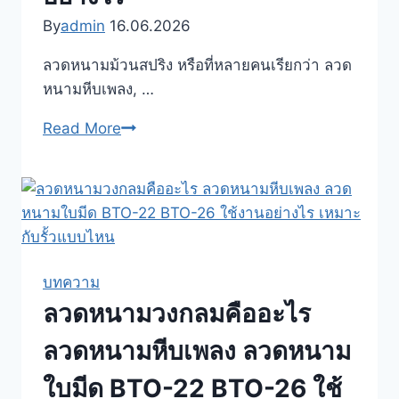
สวน
By
admin
16.06.2026
ฟาร์ม
ลวดหนามม้วนสปริง หรือที่หลายคนเรียกว่า ลวด
และ
หนามหีบเพลง, …
พื้นที่
หวง
ลวด
Read More
ห้าม
หนาม
ม้วน
สปริง
Concertina
Razor
Wire
บทความ
คือ
ลวดหนามวงกลมคืออะไร
อะไร
ลวด
ลวดหนามหีบเพลง ลวดหนาม
หนาม
ใบมีด BTO-22 BTO-26 ใช้
หีบ