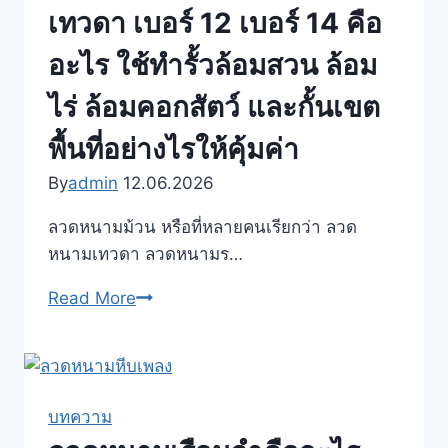
พื้นที่
ลวด
เทวดา เบอร์ 12 เบอร์ 14 คือ
ความ
หนาม
ปลอดภัย
อะไร ใช้ทำรั้วล้อมสวน ล้อม
ใบ
สูง
มีด
ไร่ ล้อมคอกสัตว์ และกั้นเขต
อย่างไร
BTO-
พื้นที่อย่างไรให้คุ้มค่า
22
BTO-
By
admin
12.06.2026
26
ลวดหนามม้วน หรือที่หลายคนเรียกว่า ลวด
ใช้
หนามเทวดา ลวดหนามร…
งาน
อย่างไร
ลวด
Read More
เหมาะ
หนาม
กับ
ม้วน
รั้ว
ลวด
แบบ
หนาม
บทความ
ไหน
เทวดา