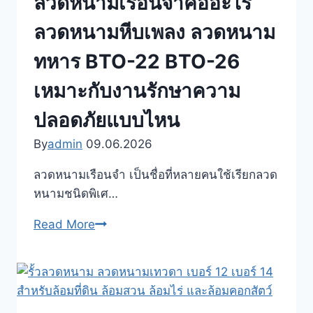
ลวดหนามเรือนจำคืออะไร
เบอร์
12
ลวดหนามหีบเพลง ลวดหนาม
เบอร์
ทหาร BTO-22 BTO-26
14
คือ
เหมาะกับงานรักษาความ
อะไร
ปลอดภัยแบบไหน
ใช้
ทำ
By
admin
09.06.2026
รั้ว
ลวดหนามเรือนจำ เป็นชื่อที่หลายคนใช้เรียกลวด
ล้อม
หนามชนิดพิเศ…
สวน
ล้อม
ลวด
Read More
ไร่
หนาม
ล้อม
เรือน
คอก
จำ
สัตว์
คือ
และ