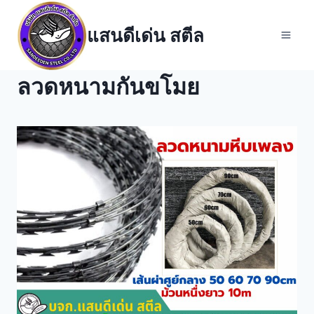
Skip
to
แสนดีเด่น สตีล
content
ลวดหนามกันขโมย