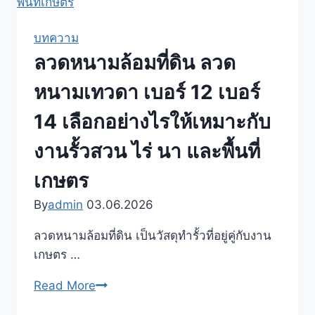
เทวดา
ปลอดภัย
เบอร์
แบบ
บทความ
12
ไหน
ลวดหนามล้อมที่ดิน ลวด
เบอร์
14
หนามเทวดา เบอร์ 12 เบอร์
สำหรับ
14 เลือกอย่างไรให้เหมาะกับ
ล้อม
ที่ดิน
งานรั้วสวน ไร่ นา และพื้นที่
ล้อม
เกษตร
สวน
ล้อม
By
admin
03.06.2026
ไร่
ลวดหนามล้อมที่ดิน เป็นวัสดุทำรั้วที่อยู่คู่กับงาน
และ
เกษตร …
ล้อม
คอก
ลวด
Read More
สัตว์
หนาม