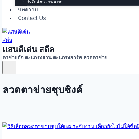
รับติดตั้งตะแกรงอาร์ค
บทความ
Contact Us
แสนดีเด่น สตีล
ตาข่ายถัก ตะแกรงสาน ตะแกรงอาร์ค ลวดตาข่าย
ลวดตาข่ายชุบซิงค์