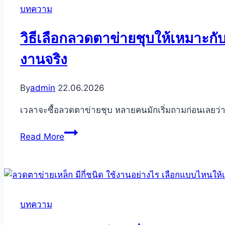
บทความ
วิธีเลือกลวดตาข่ายชุบให้เหมาะกั
งานจริง
By
admin
22.06.2026
เวลาจะซื้อลวดตาข่ายชุบ หลายคนมักเริ่มถามก่อนเลยว่
วิธี
Read More
เลือก
ลวด
ตาข่าย
ชุบ
ให้
บทความ
เหมาะ