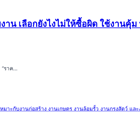
บงาน เลือกยังไงไม่ให้ซื้อผิด ใช้งาน
า “ราค…