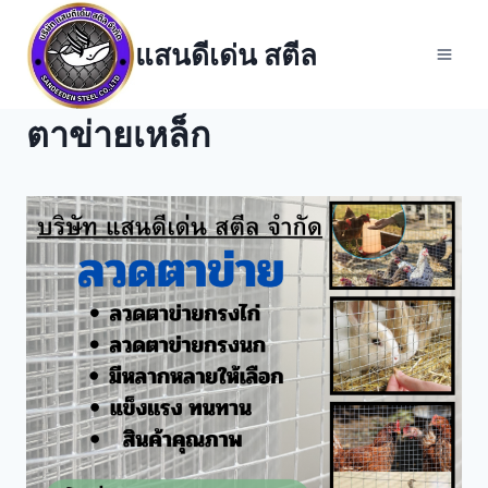
Skip
to
แสนดีเด่น สตีล
content
ตาข่ายเหล็ก