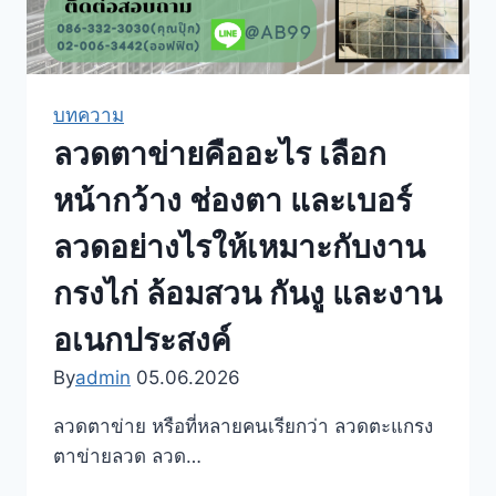
บทความ
ลวดตาข่ายคืออะไร เลือก
หน้ากว้าง ช่องตา และเบอร์
ลวดอย่างไรให้เหมาะกับงาน
กรงไก่ ล้อมสวน กันงู และงาน
อเนกประสงค์
By
admin
05.06.2026
ลวดตาข่าย หรือที่หลายคนเรียกว่า ลวดตะแกรง
ตาข่ายลวด ลวด…