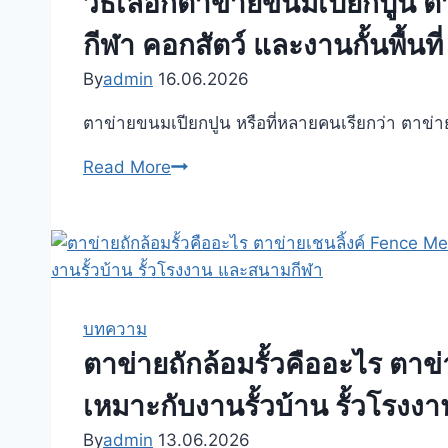
วิธีเลือกตาข่ายขนมเปียกปูน ตา
เลือก
กีฬา คอกสัตว์ และงานกั้นพื้นที่
แบบ
ไหน
By
admin
16.06.2026
ดี
ตาข่ายขนมเปียกปูน หรือที่หลายคนเรียกว่า ตาข่า
ให้
แข็ง
วิธี
Read More
แรง
เลือก
ใช้
ตาข่าย
งาน
ขนม
คุ้ม
เปียก
และ
ปูน
เหมาะ
ตาข่าย
บทความ
กับ
ถัก
ตาข่ายถักล้อมรั้วคืออะไร ตา
พื้นที่
ตาข่าย
เหมาะกับงานรั้วบ้าน รั้วโรง
จริง
เชน
ลิ้งค์
By
admin
13.06.2026