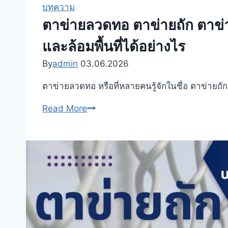
และ
ถัก
บทความ
ล้อม
ล้อม
ตาข่ายลวดทอ ตาข่ายถัก ตาข่า
คอก
รั้ว
และล้อมพื้นที่ได้อย่างไร
สัตว์
เลือก
ได้
อย่างไร
By
admin
03.06.2026
อย่างไร
ให้
ตาข่ายลวดทอ หรือที่หลายคนรู้จักในชื่อ ตาข่ายถั
เหมาะ
กับ
ตาข่าย
Read More
รั้ว
ลวด
บ้าน
ทอ
รั้ว
ตาข่าย
โรงงาน
ถัก
สนาม
ตาข่าย
กีฬา
เชน
และ
ลิ้งค์
งาน
คือ
ล้อม