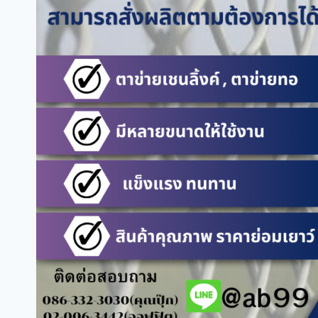
อะไร
พื้นที่
ใช้
ทำ
รั้ว
ล้อม
สวน
ล้อม
โรงงาน
ล้อม
สนาม
กีฬา
และ
ล้อม
พื้นที่
ได้
อย่างไร