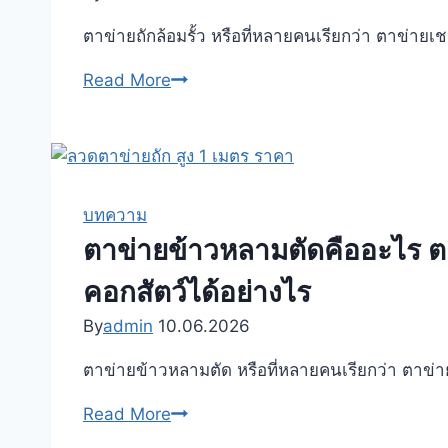
ให้
ตาข่ายถักล้อมรั้ว หรือที่หลายคนเรียกว่า ตาข่ายเช
เหมาะ
กับ
ตาข่าย
Read More
งาน
ถัก
รั้ว
ล้อม
บ้าน
รั้ว
รั้ว
คือ
โรงงาน
อะไร
บทความ
สนาม
ตาข่าย
ตาข่ายข้าวหลามตัดคืออะไร ตาข่
กีฬา
เชน
คอกสัตว์ได้อย่างไร
คอก
ลิ้งค์
สัตว์
Fence
By
admin
10.06.2026
และ
Mesh
งาน
ตาข่ายข้าวหลามตัด หรือที่หลายคนเรียกว่า ตาข่า
ใช้
กั้น
งาน
ตาข่าย
Read More
พื้นที่
แบบ
ข้าวหลาม