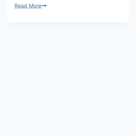
ตะแก
Read More
รง
อาร์ค
แผ่น
คือ
อะไร
ใช้
งาน
ก่อสร้าง
งาน
รั้ว
งาน
โรงงาน
งาน
กรง
สัตว์