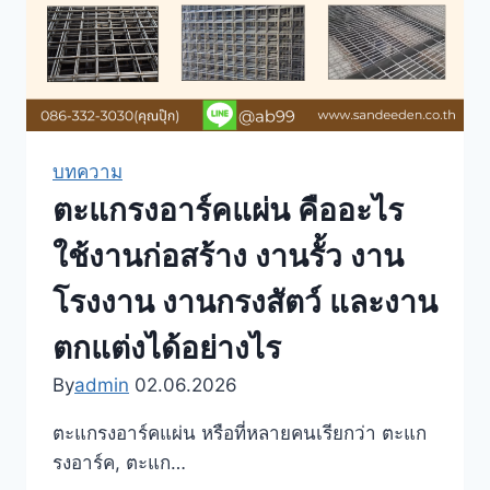
อย่างไร
ให้
เหมาะ
กับ
งาน
บทความ
รั้ว
ตะแกรงอาร์คแผ่น คืออะไร
กรง
สัตว์
ใช้งานก่อสร้าง งานรั้ว งาน
งาน
ก่อสร้าง
โรงงาน งานกรงสัตว์ และงาน
และ
ตกแต่งได้อย่างไร
งาน
อุตสาหกรรม
By
admin
02.06.2026
ตะแกรงอาร์คแผ่น หรือที่หลายคนเรียกว่า ตะแก
รงอาร์ค, ตะแก…