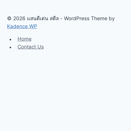
และ
งาน
ตกแต่ง
© 2026 แสนดีเด่น สตีล - WordPress Theme by
ได้
Kadence WP
อย่างไร
Home
Contact Us
About Us
คำนวนวัสดุล้อมรั้ว
Toggle
Our Products
child
ตาข่ายถัก
menu
ตะแกรงสาน
ตะแกรงอาร์ค
ลวดตาข่าย