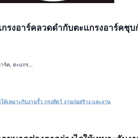
รงอาร์คลวดดำกับตะแกรงอาร์คชุบกัล
อาร์ค, ตะแกร…