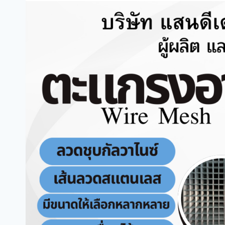
สัตว์
ตะแก
และ
รง
งาน
อาร์ค
ตกแต่ง
Arc
ได้
Welded
อย่างไร
Mesh
คือ
อะไร
ใช้
งาน
อย่างไร
เลือก
สเปก
แบบ
ไหน
ให้