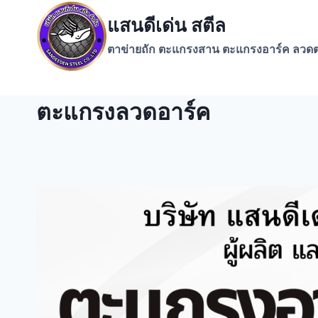
Skip
แสนดีเด่น สตีล
to
content
ตาข่ายถัก ตะแกรงสาน ตะแกรงอาร์ค ลวดต
ตะแกรงลวดอาร์ค