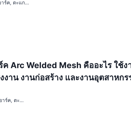
อาร์ค, ตะแก…
ร์ค Arc Welded Mesh คืออะไร ใช้ง
 โรงงาน งานก่อสร้าง และงานอุตสาหกร
งอาร์ค, ตะ…