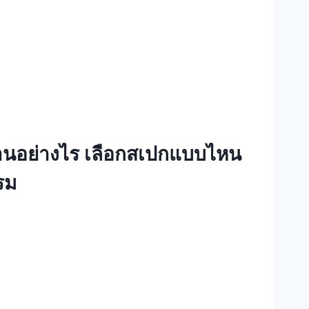
านอย่างไร เลือกสเปกแบบไหน
รม