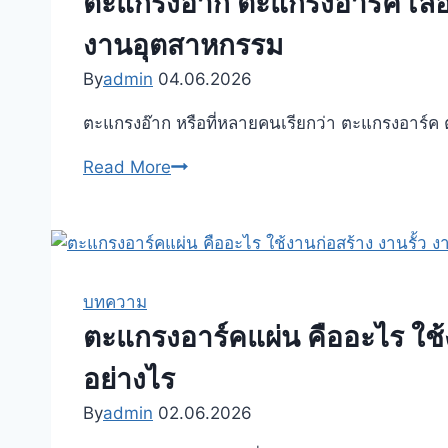
ตะแกรงอ๊าก ตะแกรงอาร์ค เลือ
ลวด
งานอุตสาหกรรม
ดำ
กับ
By
admin
04.06.2026
ตะแก
ตะแกรงอ๊าก หรือที่หลายคนเรียกว่า ตะแกรงอาร์ค
รง
อาร์
ตะ
Read More
คชุ
แก
บกัล
รง
วา
อ๊าก
ไนซ์
ตะแก
ต่าง
รง
บทความ
กัน
อาร์ค
ตะแกรงอาร์คแผ่น คืออะไร ใช้
อย่างไร
เลือก
อย่างไร
เลือก
ขนาด
แบบ
ช่อง
By
admin
02.06.2026
ไหน
ตา