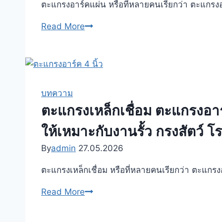
ให้
ตะแกรงอาร์คแผ่น หรือที่หลายคนเรียกว่า ตะแกรง
อย่างไร
เหมาะ
ให้
ตะแก
Read More
กับ
เหมาะ
รง
งาน
กับ
อาร์ค
งาน
แผ่น
รั้ว
คือ
กรง
อะไร
บทความ
สัตว์
ใช้
ตะแกรงเหล็กเชื่อม ตะแกรงอา
งาน
งาน
ให้เหมาะกับงานรั้ว กรงสัตว์
ก่อสร้าง
ก่อสร้าง
และ
งาน
By
admin
27.05.2026
งาน
รั้ว
อุตสาหกรรม
ตะแกรงเหล็กเชื่อม หรือที่หลายคนเรียกว่า ตะแกร
งาน
โรงงาน
ตะแกรง
Read More
งาน
เหล็ก
กรง
เชื่อม