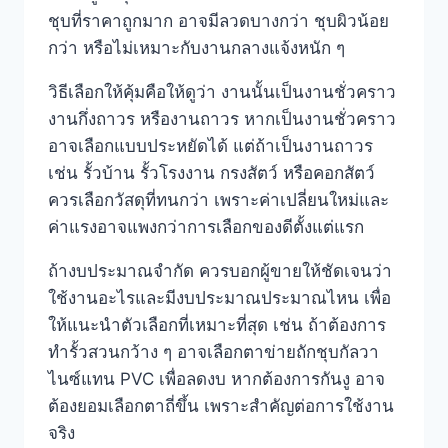
ชุบที่ราคาถูกมาก อาจมีลวดบางกว่า ชุบผิวน้อย
กว่า หรือไม่เหมาะกับงานกลางแจ้งหนัก ๆ
วิธีเลือกให้คุ้มคือให้ดูว่า งานนั้นเป็นงานชั่วคราว
งานกึ่งถาวร หรืองานถาวร หากเป็นงานชั่วคราว
อาจเลือกแบบประหยัดได้ แต่ถ้าเป็นงานถาวร
เช่น รั้วบ้าน รั้วโรงงาน กรงสัตว์ หรือคอกสัตว์
ควรเลือกวัสดุที่ทนกว่า เพราะค่าเปลี่ยนใหม่และ
ค่าแรงอาจแพงกว่าการเลือกของดีตั้งแต่แรก
ถ้างบประมาณจำกัด ควรบอกผู้ขายให้ชัดเจนว่า
ใช้งานอะไรและมีงบประมาณประมาณไหน เพื่อ
ให้แนะนำตัวเลือกที่เหมาะที่สุด เช่น ถ้าต้องการ
ทำรั้วสวนกว้าง ๆ อาจเลือกตาข่ายถักชุบกัลวา
ไนซ์แทน PVC เพื่อลดงบ หากต้องการกันงู อาจ
ต้องยอมเลือกตาถี่ขึ้น เพราะสำคัญต่อการใช้งาน
จริง