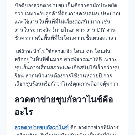
ข้อดีของลวดตาข่ายชุบเย็นคือราคามักประหยัด
กว่า เหมาะกับลูกค้าที่ต้องการควบคุมงบประมาณ
และใช้งานในพื้นที่ที่ไม่เสี่ยงต่อสนิมมาก เช่น
งานในร่ม กรงสัตว์ภายในอาคาร งาน DIY งาน
ชั่วคราว หรือพื้นที่ที่ไม่โดนความชื้นตลอดเวลา
แต่ถ้าจะนำไปใช้กลางแจ้ง โดนแดด โดนฝน
หรืออยู่ในพื้นที่ชื้นมาก ควรพิจารณาให้ดี เพราะ
ชุบเย็นอาจเสื่อมสภาพและเกิดสนิมได้เร็วกว่าชุบ
ร้อน หากหน้างานต้องการใช้งานหลายปี การ
เลือกชุบร้อนหรือกัลวาไนซ์คุณภาพดีอาจคุ้มกว่า
ลวดตาข่ายชุบกัลวาไนซ์คือ
อะไร
ลวดตาข่ายชุบกัลวาไนซ์
คือ ลวดตาข่ายที่มีการ