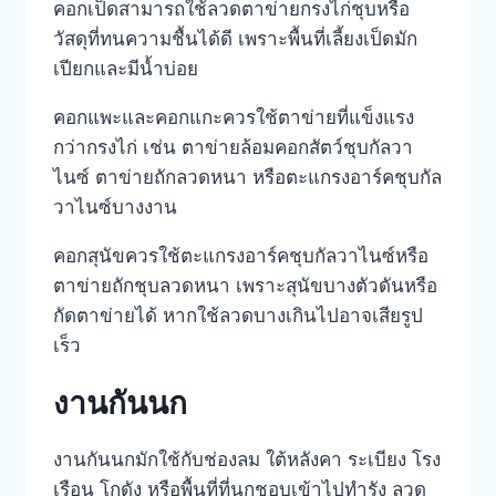
คอกเป็ดสามารถใช้ลวดตาข่ายกรงไก่ชุบหรือ
วัสดุที่ทนความชื้นได้ดี เพราะพื้นที่เลี้ยงเป็ดมัก
เปียกและมีน้ำบ่อย
คอกแพะและคอกแกะควรใช้ตาข่ายที่แข็งแรง
กว่ากรงไก่ เช่น ตาข่ายล้อมคอกสัตว์ชุบกัลวา
ไนซ์ ตาข่ายถักลวดหนา หรือตะแกรงอาร์คชุบกัล
วาไนซ์บางงาน
คอกสุนัขควรใช้ตะแกรงอาร์คชุบกัลวาไนซ์หรือ
ตาข่ายถักชุบลวดหนา เพราะสุนัขบางตัวดันหรือ
กัดตาข่ายได้ หากใช้ลวดบางเกินไปอาจเสียรูป
เร็ว
งานกันนก
งานกันนกมักใช้กับช่องลม ใต้หลังคา ระเบียง โรง
เรือน โกดัง หรือพื้นที่ที่นกชอบเข้าไปทำรัง ลวด