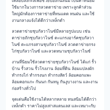
เคลือบสังกะสีเพื่อช่วยป้องกันสนิม เป็นคำที่นิยม
ใช้มากในวงการลวดตาข่าย เพราะลูกค้าส่วน
ใหญ่มักต้องการตาข่ายที่ทนแดด ทนฝน และใช้
งานกลางแจ้งได้ดีกว่าเหล็กดำ
ลวดตาข่ายชุบกัลวาไนซ์มีหลายรูปแบบ เช่น
ตาข่ายถักชุบกัลวาไนซ์ ตะแกรงอาร์คชุบกัลวา
ไนซ์ ตะแกรงสานชุบกัลวาไนซ์ ลวดตาข่ายกรง
ไก่ชุบกัลวาไนซ์ และลวดหนามชุบกัลวาไนซ์
งานที่นิยมใช้ลวดตาข่ายชุบกัลวาไนซ์ ได้แก่ รั้ว
บ้าน รั้วสวน รั้วโรงงาน ล้อมที่ดิน ล้อมแปลงผัก
ทำกรงไก่ ทำกรงนก ทำกรงสัตว์ ล้อมคอกแพะ
ล้อมคอกแกะ กันนก กันหนู กันงูบางงาน และงาน
ก่อสร้างทั่วไป
จุดเด่นคือใช้งานได้หลากหลาย ทนสนิมได้ดีกว่า
เหล็กดำ ราคาไม่สูงเท่าสแตนเลส และเหมาะกับ