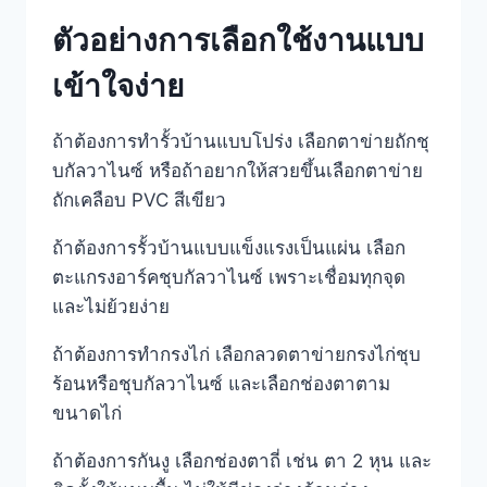
ตัวอย่างการเลือกใช้งานแบบ
เข้าใจง่าย
ถ้าต้องการทำรั้วบ้านแบบโปร่ง เลือกตาข่ายถักชุ
บกัลวาไนซ์ หรือถ้าอยากให้สวยขึ้นเลือกตาข่าย
ถักเคลือบ PVC สีเขียว
ถ้าต้องการรั้วบ้านแบบแข็งแรงเป็นแผ่น เลือก
ตะแกรงอาร์คชุบกัลวาไนซ์ เพราะเชื่อมทุกจุด
และไม่ย้วยง่าย
ถ้าต้องการทำกรงไก่ เลือกลวดตาข่ายกรงไก่ชุบ
ร้อนหรือชุบกัลวาไนซ์ และเลือกช่องตาตาม
ขนาดไก่
ถ้าต้องการกันงู เลือกช่องตาถี่ เช่น ตา 2 หุน และ