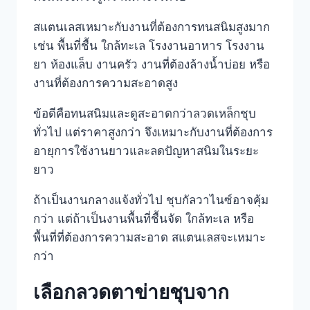
สแตนเลสเหมาะกับงานที่ต้องการทนสนิมสูงมาก
เช่น พื้นที่ชื้น ใกล้ทะเล โรงงานอาหาร โรงงาน
ยา ห้องแล็บ งานครัว งานที่ต้องล้างน้ำบ่อย หรือ
งานที่ต้องการความสะอาดสูง
ข้อดีคือทนสนิมและดูสะอาดกว่าลวดเหล็กชุบ
ทั่วไป แต่ราคาสูงกว่า จึงเหมาะกับงานที่ต้องการ
อายุการใช้งานยาวและลดปัญหาสนิมในระยะ
ยาว
ถ้าเป็นงานกลางแจ้งทั่วไป ชุบกัลวาไนซ์อาจคุ้ม
กว่า แต่ถ้าเป็นงานพื้นที่ชื้นจัด ใกล้ทะเล หรือ
พื้นที่ที่ต้องการความสะอาด สแตนเลสจะเหมาะ
กว่า
เลือกลวดตาข่ายชุบจาก