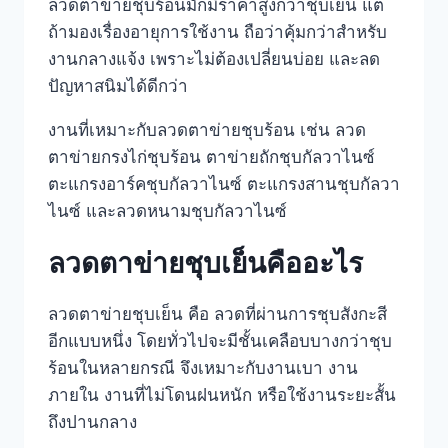
ลวดตาข่ายชุบร้อนมักมีราคาสูงกว่าชุบเย็น แต่
ถ้ามองเรื่องอายุการใช้งาน ถือว่าคุ้มกว่าสำหรับ
งานกลางแจ้ง เพราะไม่ต้องเปลี่ยนบ่อย และลด
ปัญหาสนิมได้ดีกว่า
งานที่เหมาะกับลวดตาข่ายชุบร้อน เช่น ลวด
ตาข่ายกรงไก่ชุบร้อน ตาข่ายถักชุบกัลวาไนซ์
ตะแกรงอาร์คชุบกัลวาไนซ์ ตะแกรงสานชุบกัลวา
ไนซ์ และลวดหนามชุบกัลวาไนซ์
ลวดตาข่ายชุบเย็นคืออะไร
ลวดตาข่ายชุบเย็น คือ ลวดที่ผ่านการชุบสังกะสี
อีกแบบหนึ่ง โดยทั่วไปจะมีชั้นเคลือบบางกว่าชุบ
ร้อนในหลายกรณี จึงเหมาะกับงานเบา งาน
ภายใน งานที่ไม่โดนฝนหนัก หรือใช้งานระยะสั้น
ถึงปานกลาง