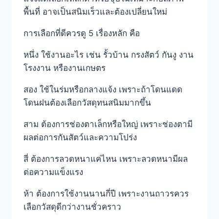
พื้นที่ อาจเป็นสนิมเร็วและต้องเปลี่ยนใหม่
การเลือกที่ดีควรดู 5 เรื่องหลัก คือ
หนึ่ง ใช้งานอะไร เช่น รั้วบ้าน กรงสัตว์ กันงู งาน
โรงงาน หรืองานเกษตร
สอง ใช้ในร่มหรือกลางแจ้ง เพราะถ้าโดนแดด
โดนฝนต้องเลือกวัสดุทนสนิมมากขึ้น
สาม ต้องการช่องตาเล็กหรือใหญ่ เพราะช่องตามี
ผลต่อการกันสัตว์และความโปร่ง
สี่ ต้องการลวดหนาแค่ไหน เพราะลวดหนามีผล
ต่อความแข็งแรง
ห้า ต้องการใช้งานนานกี่ปี เพราะงานถาวรควร
เลือกวัสดุดีกว่างานชั่วคราว