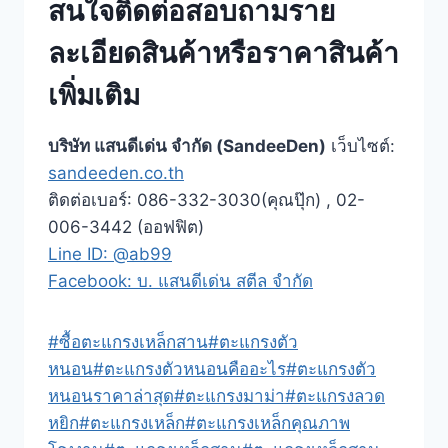
สนใจติดต่อสอบถามราย
ละเอียดสินค้าหรือราคาสินค้า
เพิ่มเติม
บริษัท แสนดีเด่น จำกัด (SandeeDen)
เว็บไซต์:
sandeeden.co.th
ติดต่อเบอร์: 086-332-3030(คุณปุ๊ก) , 02-
006-3442 (ออฟฟิต)
Line ID: @ab99
Facebook: บ. แสนดีเด่น สตีล จำกัด
Post
#
ซื้อตะแกรงเหล็กสาน
#
ตะแกรงตัว
Tags:
หนอน
#
ตะแกรงตัวหนอนคืออะไร
#
ตะแกรงตัว
หนอนราคาล่าสุด
#
ตะแกรงมาม่า
#
ตะแกรงลวด
หยิก
#
ตะแกรงเหล็ก
#
ตะแกรงเหล็กคุณภาพ