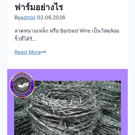
ฟาร์มอย่างไร
By
admin
02.06.2026
ลวดหนามเหล็ก หรือ Barbed Wire เป็นวัสดุล้อม
รั้วที่ได้รั…
ลวด
Read More
หนาม
เหล็ก
เบอร์
12
เบอร์
14
คือ
อะไร
ใช้
งาน