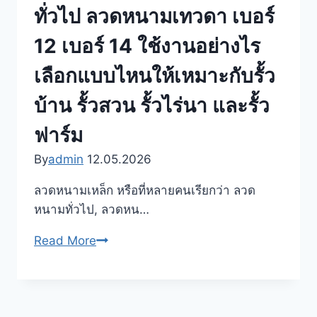
อะไร
ทั่วไป ลวดหนามเทวดา เบอร์
เหมาะ
12 เบอร์ 14 ใช้งานอย่างไร
กับ
งาน
เลือกแบบไหนให้เหมาะกับรั้ว
ล้อม
บ้าน รั้วสวน รั้วไร่นา และรั้ว
รั้ว
บ้าน
ฟาร์ม
รั้ว
By
admin
12.05.2026
สวน
รั้ว
ลวดหนามเหล็ก หรือที่หลายคนเรียกว่า ลวด
ไร่
หนามทั่วไป, ลวดหน…
นา
รั้ว
ลวด
Read More
ฟาร์ม
หนาม
และ
เหล็ก
พื้นที่
ลวด
เกษตร
หนาม