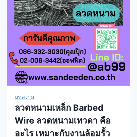
อย่างไร
เหมาะ
กับ
งาน
ล้อม
รั้ว
บ้าน
รั้ว
สวน
รั้ว
ไร่
บทความ
นา
ลวดหนามเหล็ก Barbed
และ
รั้ว
Wire ลวดหนามเทวดา คือ
ฟาร์ม
อย่างไร
อะไร เหมาะกับงานล้อมรั้ว