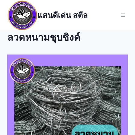
Skip
to
แสนดีเด่น สตีล
content
ลวดหนามชุบซิงค์