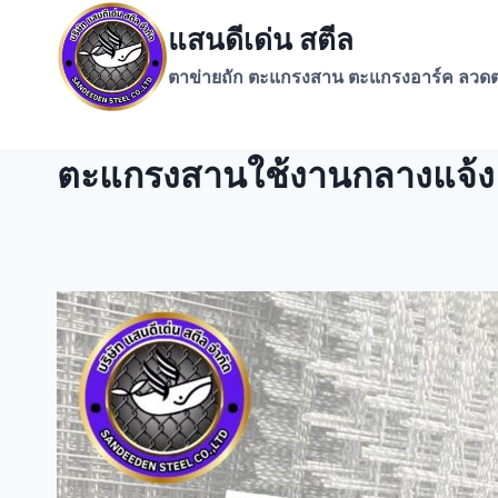
Skip
แสนดีเด่น สตีล
to
content
ตาข่ายถัก ตะแกรงสาน ตะแกรงอาร์ค ลวดต
ตะแกรงสานใช้งานกลางแจ้ง