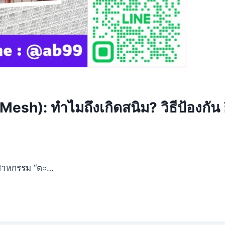
h): ทำไมถึงเกิดสนิม? วิธีป้องกัน 
ตสาหกรรม “ตะ…